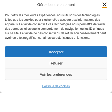
Gérer le consentement
Pour offrir les meilleures expériences, nous utilisons des technologies
telles que les cookies pour stocker et/ou accéder aux informations des
appareils. Le fait de consentir à ces technologies nous permettra de traiter
des données telles que le comportement de navigation ou les ID uniques
sur ce site. Le fait de ne pas consentir ou de retirer son consentement peut
avoir un effet négatif sur certaines caractéristiques et fonctions.
Informations
Mentions légales
Accepter
Politique de confidentialité
Refuser
Gestion des Cookies
Voir les préférences
Coordonnées
Politique de cookies
Ambert Automatismes
7 route des Barthes
63600 Saint-Ferréol-des-Côtes