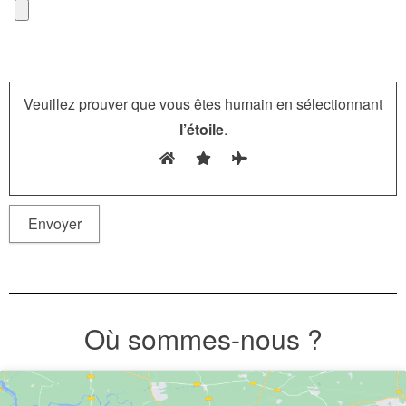
Veuillez prouver que vous êtes humain en sélectionnant
l’étoile
.
A
l
t
Où sommes-nous ?
e
r
n