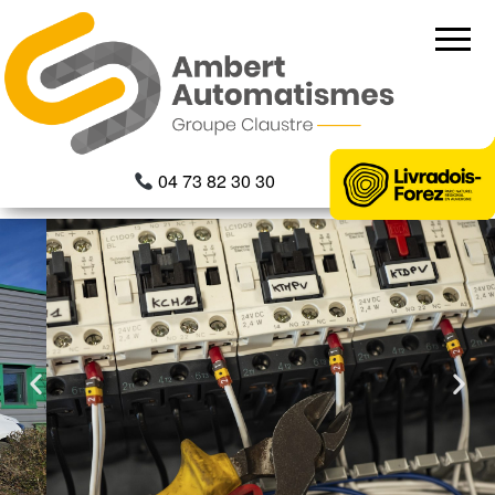
Ambert
04
Automa
73 82
30 30
04 73 82 30 30