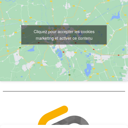
a
t
i
v
Cliquez pour accepter les cookies
e
marketing et activer ce contenu
: